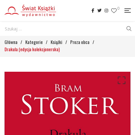
0
Główna
/
Kategorie
/
Książki
/
Proza obca
/
Drakula (edycja kolekcjonerska)