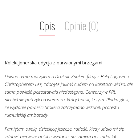
Opis
Opinie (0)
Kolekcjonerska edycja z barwionymi brzegami
Dawno temu marzyłem o Drakuli. Znałem filmy z Bélą Lugosim i
Christopherem Lee, zdobyte jakimś cudem na kasetach wideo, ale
sama powieść pozostawała niedostępna. Cenzorzy w PRL
niechętnie patrzyli na wampira, który boi się krzyża. Plotka głosi,
że wydanie powieści Stokera zatrzymano wskutek protestu
rumuńskiej ambasady.
Pamiętam swoją, dziecięcą jeszcze, radość, kiedy udało mi się
zdobyć pierwsze polskie wydanie, na samym początku lat