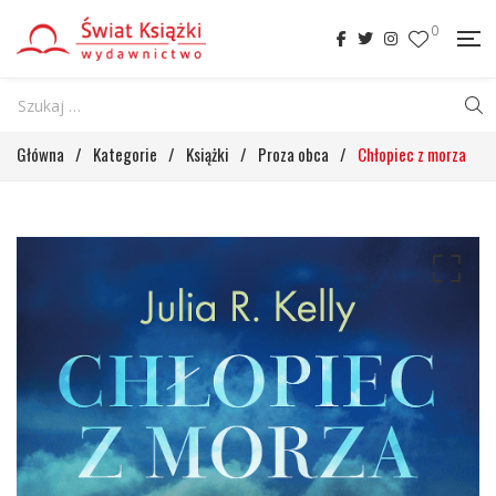
0
Główna
/
Kategorie
/
Książki
/
Proza obca
/
Chłopiec z morza