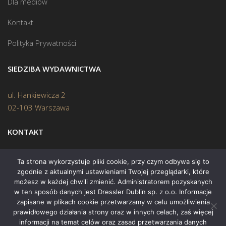
Dla mediów
Kontakt
Polityka Prywatności
SIEDZIBA WYDAWNICTWA
ul. Hankiewicza 2
02-103 Warszawa
KONTAKT
Biuro:
(22) 45 70 402
Ta strona wykorzystuje pliki cookie, przy czym odbywa się to
zgodnie z aktualnymi ustawieniami Twojej przeglądarki, które
Mail:
biuro@swiatksiazki.pl
możesz w każdej chwili zmienić. Administratorem pozyskanych
w ten sposób danych jest Dressler Dublin sp. z o.o. Informacje
zapisane w plikach cookie przetwarzamy w celu umożliwienia
prawidłowego działania strony oraz w innych celach, zaś więcej
informacji na temat celów oraz zasad przetwarzania danych