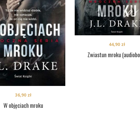
44,90
zł
Zwiastun mroku (audiobo
36,90
zł
W objęciach mroku