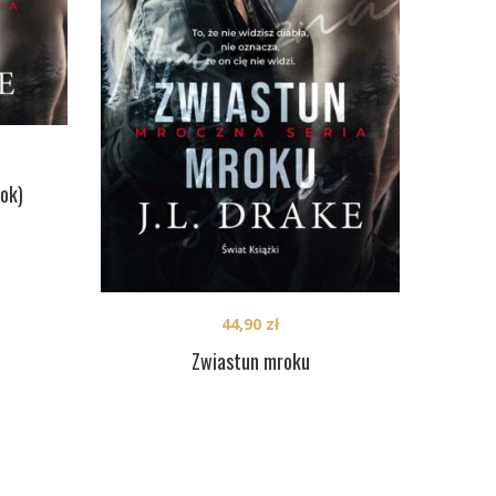
ok)
44,90
zł
Zwiastun mroku