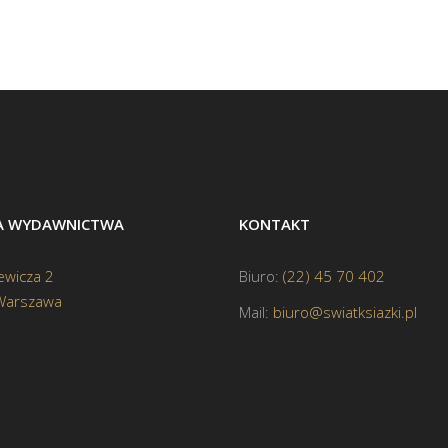
BA WYDAWNICTWA
KONTAKT
ewicza 2
Biuro:
(22) 45 70 402
Warszawa
Mail:
biuro@swiatksiazki.pl