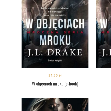
31,50
zł
W objęciach mroku (e-book)