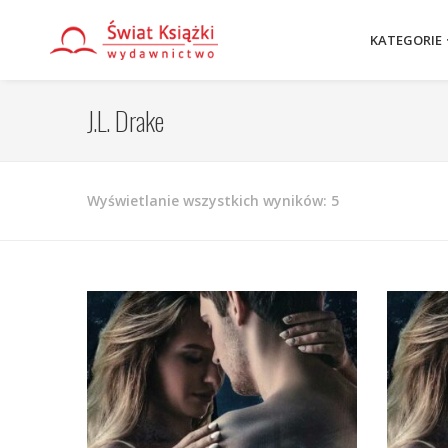
KATEGORIE
J.L. Drake
Posortowane
Wyświetlanie wszystkich wyników: 5
według
najnowszych