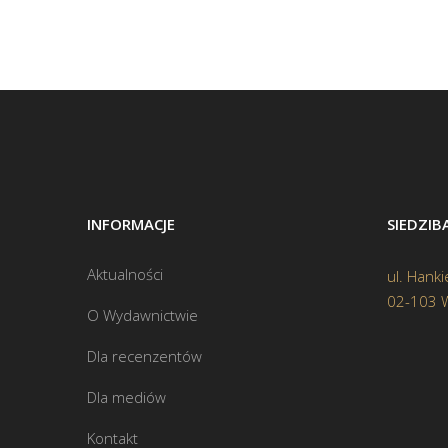
INFORMACJE
SIEDZI
Aktualności
ul. Hanki
02-103 
O Wydawnictwie
Dla recenzentów
Dla mediów
Kontakt