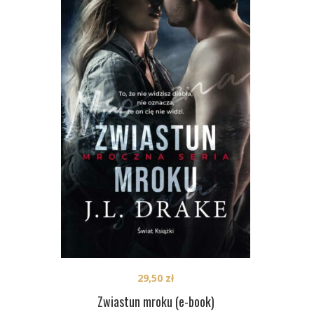
29,50
zł
Zwiastun mroku (e-book)