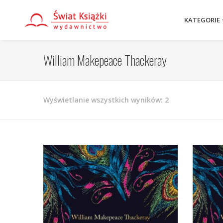
KATEGORIE
William Makepeace Thackeray
Posortowane
Wyświetlanie wszystkich wyników: 2
według
najnowszych