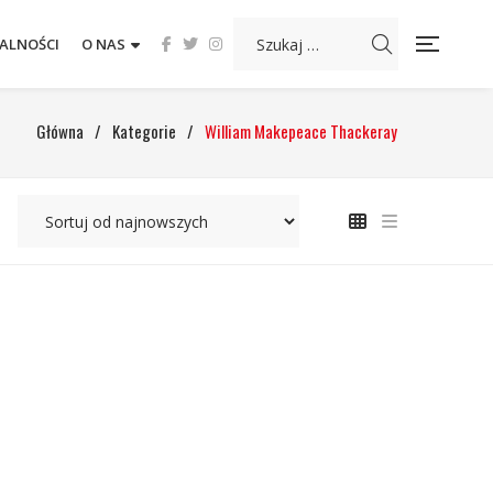
ALNOŚCI
O NAS
Główna
/
Kategorie
/
William Makepeace Thackeray