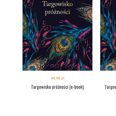
49,90
zł
Targowisko próżności (e-book)
Targow