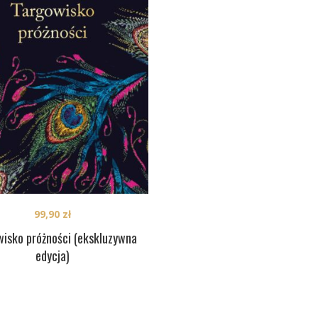
99,90
zł
isko próżności (ekskluzywna
edycja)