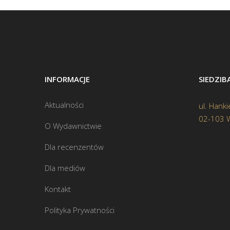
INFORMACJE
SIEDZI
Aktualności
ul. Hanki
02-103 
O Wydawnictwie
Dla recenzentów
Dla mediów
Kontakt
Polityka Prywatności