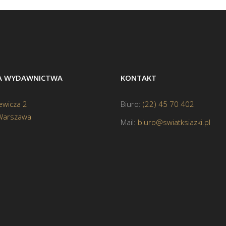
BA WYDAWNICTWA
KONTAKT
ewicza 2
Biuro:
(22) 45 70 402
Warszawa
Mail:
biuro@swiatksiazki.pl