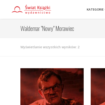
KATEGORIE
Waldemar "Nowy" Morawiec
Posortowane
Wyświetlanie wszystkich wyników: 2
według
najnowszych