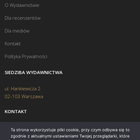
O Wydawnictwie
Dla recenzentów
Dla mediów
Kontakt
Polityka Prywatności
SIEDZIBA WYDAWNICTWA
ul. Hankiewicza 2
02-103 Warszawa
KONTAKT
Biuro:
(22) 45 70 402
Ta strona wykorzystuje pliki cookie, przy czym odbywa się to
zgodnie z aktualnymi ustawieniami Twojej przeglądarki, które
Mail:
biuro@swiatksiazki.pl