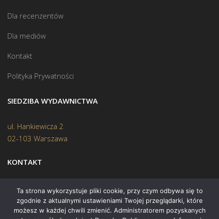
Dla recenzentów
Dla mediów
Kontakt
Polityka Prywatności
SIEDZIBA WYDAWNICTWA
ul. Hankiewicza 2
02-103 Warszawa
KONTAKT
Biuro:
(22) 45 70 402
Ta strona wykorzystuje pliki cookie, przy czym odbywa się to
zgodnie z aktualnymi ustawieniami Twojej przeglądarki, które
Mail:
biuro@swiatksiazki.pl
możesz w każdej chwili zmienić. Administratorem pozyskanych