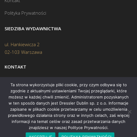
Kontakt
Polityka Prywatności
SIEDZIBA WYDAWNICTWA
ul. Hankiewicza 2
02-103 Warszawa
KONTAKT
Biuro:
(22) 45 70 402
Ta strona wykorzystuje pliki cookie, przy czym odbywa się to
zgodnie z aktualnymi ustawieniami Twojej przeglądarki, które
Mail:
biuro@swiatksiazki.pl
możesz w każdej chwili zmienić. Administratorem pozyskanych
w ten sposób danych jest Dressler Dublin sp. z o.o. Informacje
zapisane w plikach cookie przetwarzamy w celu umożliwienia
prawidłowego działania strony oraz w innych celach, zaś więcej
informacji na temat celów oraz zasad przetwarzania danych
znajdziesz w naszej Polityce Prywatności.
Copyright © 2015 Świat Książki. Wszelkie prawa zastrzeżone
AKCEPTUJĘ
POLITYKA PRYWATNOŚCI