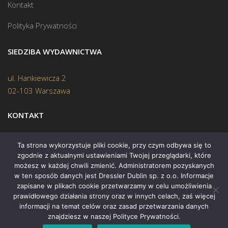
Kontakt
Polityka Prywatności
SIEDZIBA WYDAWNICTWA
ul. Hankiewicza 2
02-103 Warszawa
KONTAKT
Biuro:
(22) 45 70 402
Ta strona wykorzystuje pliki cookie, przy czym odbywa się to
zgodnie z aktualnymi ustawieniami Twojej przeglądarki, które
Mail:
biuro@swiatksiazki.pl
możesz w każdej chwili zmienić. Administratorem pozyskanych
w ten sposób danych jest Dressler Dublin sp. z o.o. Informacje
zapisane w plikach cookie przetwarzamy w celu umożliwienia
prawidłowego działania strony oraz w innych celach, zaś więcej
informacji na temat celów oraz zasad przetwarzania danych
znajdziesz w naszej Polityce Prywatności.
Copyright © 2015 Świat Książki. Wszelkie prawa zastrzeżone