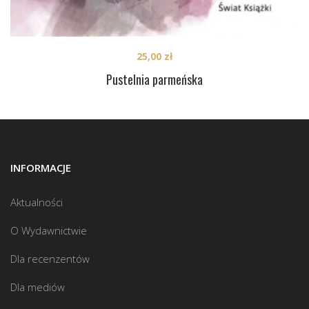
25,00
zł
Pustelnia parmeńska
INFORMACJE
Aktualności
O Wydawnictwie
Dla recenzentów
Dla mediów