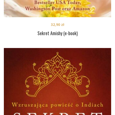
32,90
zł
Sekret Amishy (e-book)