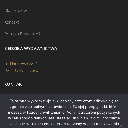
Dla mediów
Kontakt
Polityka Prywatności
SIEDZIBA WYDAWNICTWA
ul. Hankiewicza 2
02-103 Warszawa
KONTAKT
Biuro:
(22) 45 70 402
Ta strona wykorzystuje pliki cookie, przy czym odbywa się to
zgodnie z aktualnymi ustawieniami Twojej przeglądarki, które
Mail:
biuro@swiatksiazki.pl
możesz w każdej chwili zmienić. Administratorem pozyskanych
w ten sposób danych jest Dressler Dublin sp. z o.o. Informacje
zapisane w plikach cookie przetwarzamy w celu umożliwienia