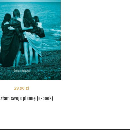
29,90
zł
azłam swoje plemię (e-book)