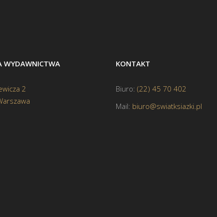
BA WYDAWNICTWA
KONTAKT
ewicza 2
Biuro:
(22) 45 70 402
Warszawa
Mail:
biuro@swiatksiazki.pl