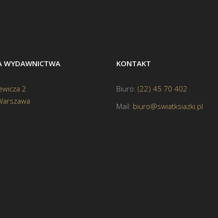
BA WYDAWNICTWA
KONTAKT
ewicza 2
Biuro:
(22) 45 70 402
Warszawa
Mail:
biuro@swiatksiazki.pl