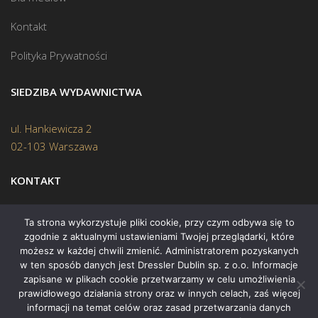
Kontakt
Polityka Prywatności
SIEDZIBA WYDAWNICTWA
ul. Hankiewicza 2
02-103 Warszawa
KONTAKT
Biuro:
(22) 45 70 402
Ta strona wykorzystuje pliki cookie, przy czym odbywa się to
zgodnie z aktualnymi ustawieniami Twojej przeglądarki, które
Mail:
biuro@swiatksiazki.pl
możesz w każdej chwili zmienić. Administratorem pozyskanych
w ten sposób danych jest Dressler Dublin sp. z o.o. Informacje
zapisane w plikach cookie przetwarzamy w celu umożliwienia
prawidłowego działania strony oraz w innych celach, zaś więcej
informacji na temat celów oraz zasad przetwarzania danych