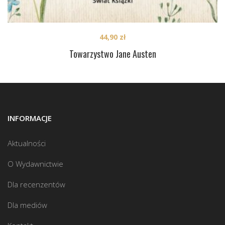
44,90
zł
Towarzystwo Jane Austen
INFORMACJE
Aktualności
O Wydawnictwie
Dla recenzentów
Dla mediów