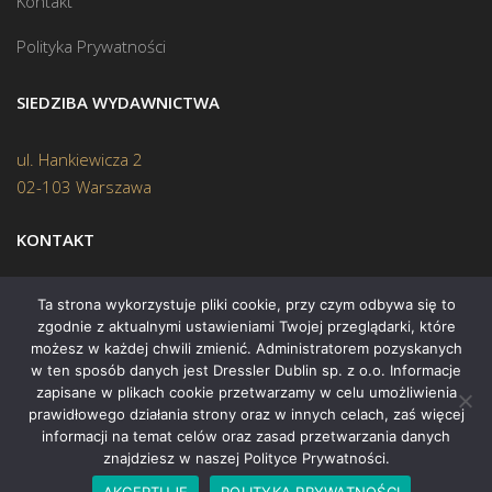
Kontakt
Polityka Prywatności
SIEDZIBA WYDAWNICTWA
ul. Hankiewicza 2
02-103 Warszawa
KONTAKT
Biuro:
(22) 45 70 402
Ta strona wykorzystuje pliki cookie, przy czym odbywa się to
zgodnie z aktualnymi ustawieniami Twojej przeglądarki, które
Mail:
biuro@swiatksiazki.pl
możesz w każdej chwili zmienić. Administratorem pozyskanych
w ten sposób danych jest Dressler Dublin sp. z o.o. Informacje
zapisane w plikach cookie przetwarzamy w celu umożliwienia
prawidłowego działania strony oraz w innych celach, zaś więcej
informacji na temat celów oraz zasad przetwarzania danych
znajdziesz w naszej Polityce Prywatności.
Copyright © 2015 Świat Książki. Wszelkie prawa zastrzeżone
AKCEPTUJĘ
POLITYKA PRYWATNOŚCI