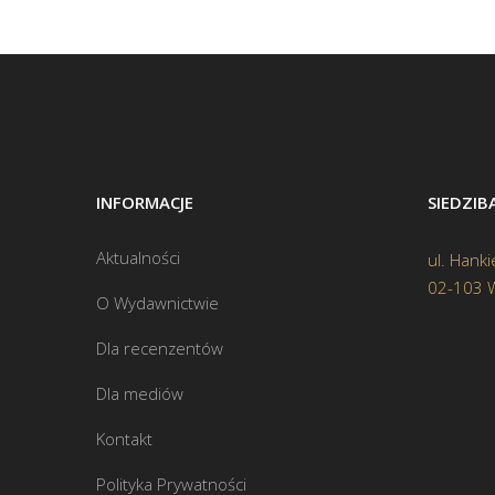
INFORMACJE
SIEDZI
Aktualności
ul. Hanki
02-103 
O Wydawnictwie
Dla recenzentów
Dla mediów
Kontakt
Polityka Prywatności