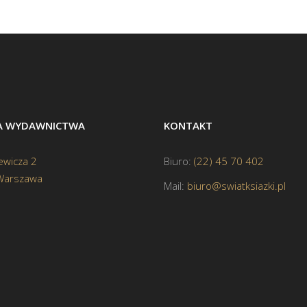
BA WYDAWNICTWA
KONTAKT
ewicza 2
Biuro:
(22) 45 70 402
Warszawa
Mail:
biuro@swiatksiazki.pl