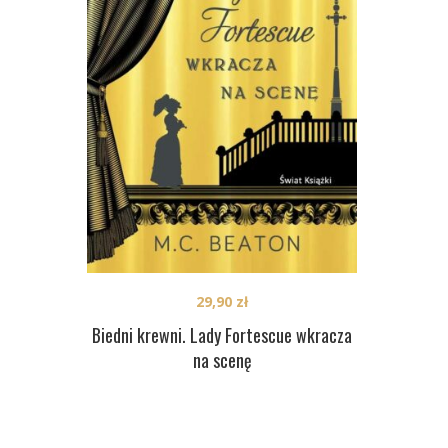
29,90
zł
Biedni krewni. Lady Fortescue wkracza
na scenę