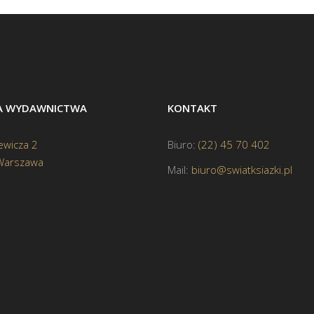
BA WYDAWNICTWA
KONTAKT
ewicza 2
Biuro:
(22) 45 70 402
Warszawa
Mail:
biuro@swiatksiazki.pl