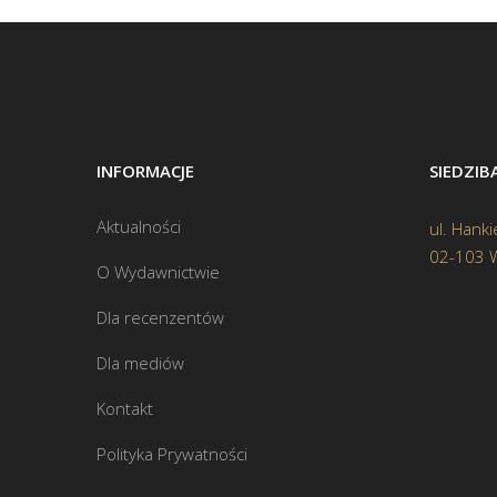
INFORMACJE
SIEDZI
Aktualności
ul. Hanki
02-103 
O Wydawnictwie
Dla recenzentów
Dla mediów
Kontakt
Polityka Prywatności