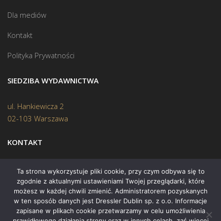
Dla mediów
Kontakt
Polityka Prywatności
SIEDZIBA WYDAWNICTWA
ul. Hankiewicza 2
02-103 Warszawa
KONTAKT
Biuro:
(22) 45 70 402
Ta strona wykorzystuje pliki cookie, przy czym odbywa się to
zgodnie z aktualnymi ustawieniami Twojej przeglądarki, które
Mail:
biuro@swiatksiazki.pl
możesz w każdej chwili zmienić. Administratorem pozyskanych
w ten sposób danych jest Dressler Dublin sp. z o.o. Informacje
zapisane w plikach cookie przetwarzamy w celu umożliwienia
prawidłowego działania strony oraz w innych celach, zaś więcej