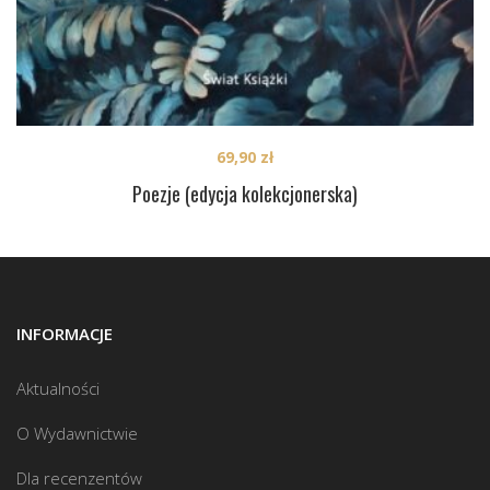
69,90
zł
Poezje (edycja kolekcjonerska)
INFORMACJE
Aktualności
O Wydawnictwie
Dla recenzentów