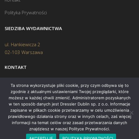
Polityka Prywatności
SIEDZIBA WYDAWNICTWA
ul. Hankiewicza 2
02-103 Warszawa
KONTAKT
Biuro:
(22) 45 70 402
Ta strona wykorzystuje pliki cookie, przy czym odbywa się to
zgodnie z aktualnymi ustawieniami Twojej przeglądarki, które
Mail:
biuro@swiatksiazki.pl
możesz w każdej chwili zmienić. Administratorem pozyskanych
w ten sposób danych jest Dressler Dublin sp. z o.o. Informacje
zapisane w plikach cookie przetwarzamy w celu umożliwienia
prawidłowego działania strony oraz w innych celach, zaś więcej
informacji na temat celów oraz zasad przetwarzania danych
znajdziesz w naszej Polityce Prywatności.
Copyright © 2015 Świat Książki. Wszelkie prawa zastrzeżone
AKCEPTUJĘ
POLITYKA PRYWATNOŚCI