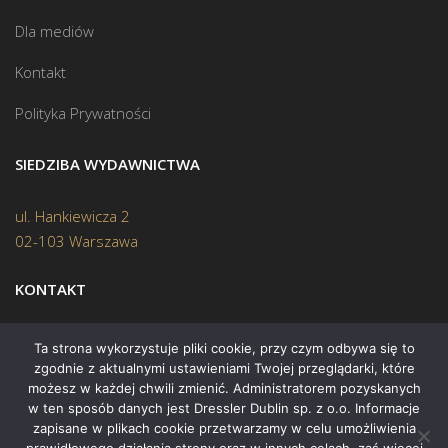
Dla mediów
Kontakt
Polityka Prywatności
SIEDZIBA WYDAWNICTWA
ul. Hankiewicza 2
02-103 Warszawa
KONTAKT
Biuro:
(22) 45 70 402
Ta strona wykorzystuje pliki cookie, przy czym odbywa się to
zgodnie z aktualnymi ustawieniami Twojej przeglądarki, które
Mail:
biuro@swiatksiazki.pl
możesz w każdej chwili zmienić. Administratorem pozyskanych
w ten sposób danych jest Dressler Dublin sp. z o.o. Informacje
zapisane w plikach cookie przetwarzamy w celu umożliwienia