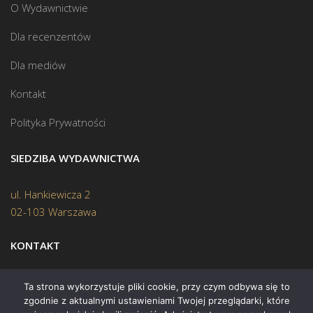
O Wydawnictwie
Dla recenzentów
Dla mediów
Kontakt
Polityka Prywatności
SIEDZIBA WYDAWNICTWA
ul. Hankiewicza 2
02-103 Warszawa
KONTAKT
Biuro:
(22) 45 70 402
Ta strona wykorzystuje pliki cookie, przy czym odbywa się to
zgodnie z aktualnymi ustawieniami Twojej przeglądarki, które
Mail:
biuro@swiatksiazki.pl