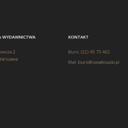
BA WYDAWNICTWA
KONTAKT
ewicza 2
Biuro:
(22) 45 70 402
Warszawa
Mail:
biuro@swiatksiazki.pl