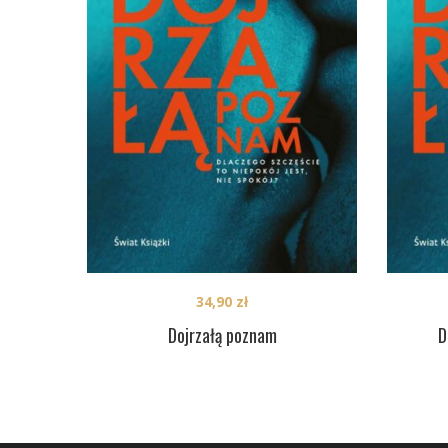
34,90
zł
Dojrzałą poznam
D