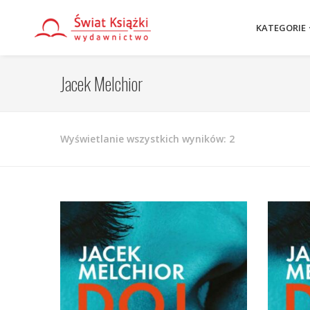
KATEGORIE
Jacek Melchior
Posortowane
Wyświetlanie wszystkich wyników: 2
według
najnowszych