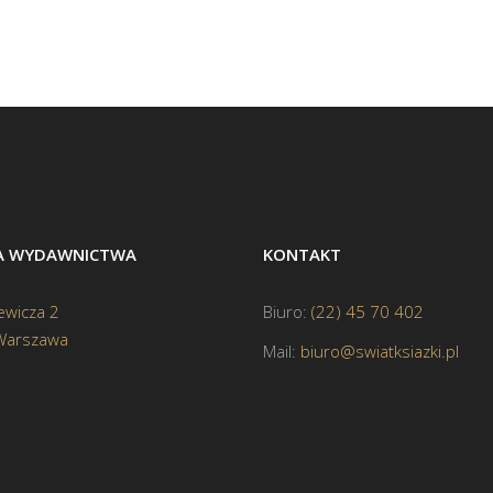
BA WYDAWNICTWA
KONTAKT
ewicza 2
Biuro:
(22) 45 70 402
Warszawa
Mail:
biuro@swiatksiazki.pl