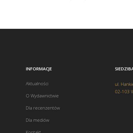
INFORMACJE
SIEDZI
Aktualności
ul. Hanki
02-103 
O Wydawnictwie
Dla recenzentów
Dla mediów
Kontakt