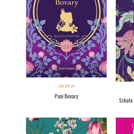
39,99
zł
Pani Bovary
Szkoła 