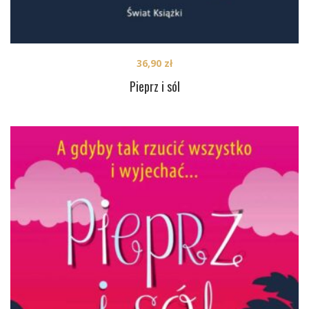
36,90
zł
Pieprz i sól