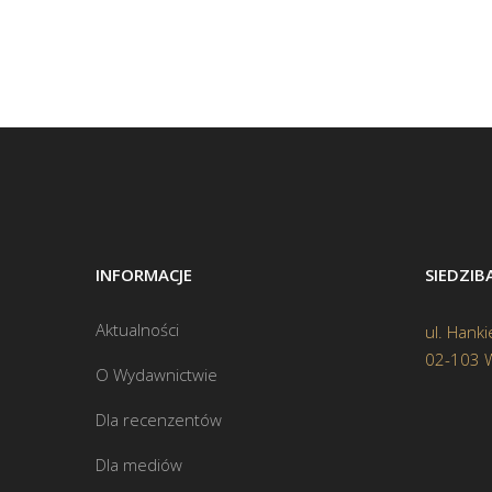
INFORMACJE
SIEDZI
Aktualności
ul. Hanki
02-103 
O Wydawnictwie
Dla recenzentów
Dla mediów