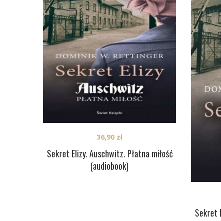
36,90
zł
Sekret Elizy. Auschwitz. Płatna miłość
(audiobook)
Sekret 