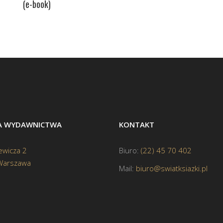
(e-book)
BA WYDAWNICTWA
KONTAKT
ewicza 2
Biuro:
(22) 45 70 402
Warszawa
Mail:
biuro@swiatksiazki.pl