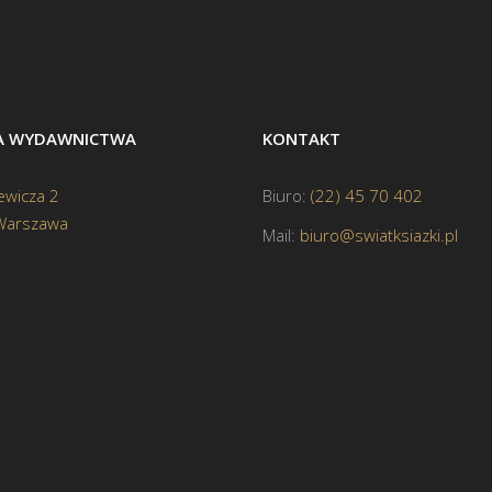
BA WYDAWNICTWA
KONTAKT
ewicza 2
Biuro:
(22) 45 70 402
Warszawa
Mail:
biuro@swiatksiazki.pl