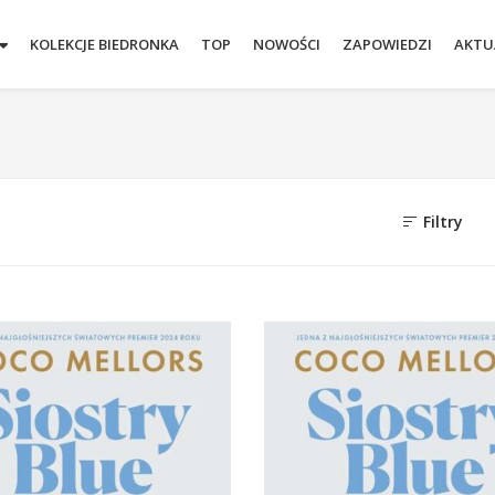
KOLEKCJE BIEDRONKA
TOP
NOWOŚCI
ZAPOWIEDZI
AKTU
Filtry