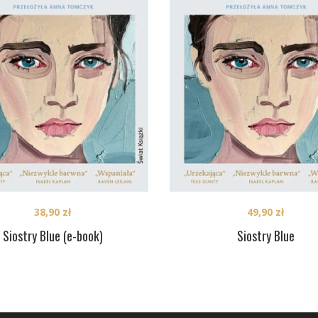
38,90
zł
49,90
zł
Siostry Blue (e-book)
Siostry Blue