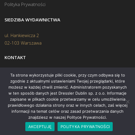
Polityka Prywatności
SIEDZIBA WYDAWNICTWA
ul. Hankiewicza 2
02-103 Warszawa
KONTAKT
Biuro:
(22) 45 70 402
Ta strona wykorzystuje pliki cookie, przy czym odbywa się to
zgodnie z aktualnymi ustawieniami Twojej przeglądarki, które
Mail:
biuro@swiatksiazki.pl
możesz w każdej chwili zmienić. Administratorem pozyskanych
w ten sposób danych jest Dressler Dublin sp. z o.o. Informacje
zapisane w plikach cookie przetwarzamy w celu umożliwienia
prawidłowego działania strony oraz w innych celach, zaś więcej
informacji na temat celów oraz zasad przetwarzania danych
znajdziesz w naszej Polityce Prywatności.
Copyright © 2015 Świat Książki. Wszelkie prawa zastrzeżone
AKCEPTUJĘ
POLITYKA PRYWATNOŚCI