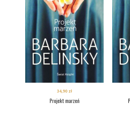
34,90
zł
Projekt marzeń
P