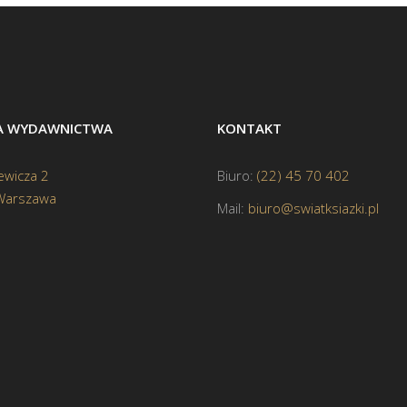
BA WYDAWNICTWA
KONTAKT
ewicza 2
Biuro:
(22) 45 70 402
Warszawa
Mail:
biuro@swiatksiazki.pl