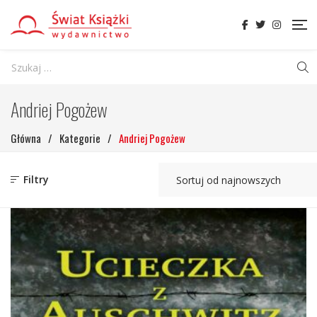
Andriej Pogożew
Główna
/
Kategorie
/
Andriej Pogożew
Filtry