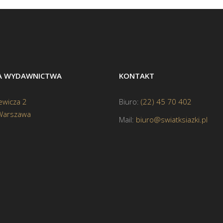
BA WYDAWNICTWA
KONTAKT
ewicza 2
Biuro:
(22) 45 70 402
Warszawa
Mail:
biuro@swiatksiazki.pl