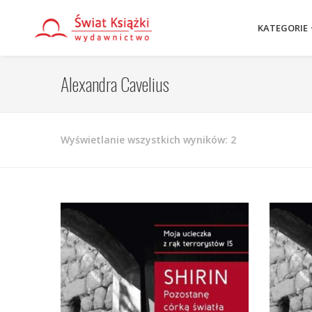
KATEGORIE
Alexandra Cavelius
Posortowane
Wyświetlanie wszystkich wyników: 2
według
najnowszych