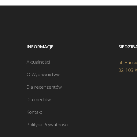
INFORMACJE
SIEDZI
Aktualności
ul. Hanki
02-103 
O Wydawnictwie
Dla recenzentów
Dla mediów
Kontakt
Polityka Prywatności