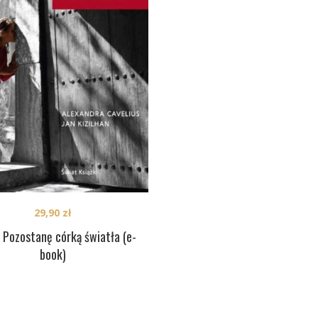
29,90
zł
. Pozostanę córką światła (e-
book)