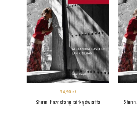
34,90
zł
Shirin. Pozostanę córką światła
Shirin