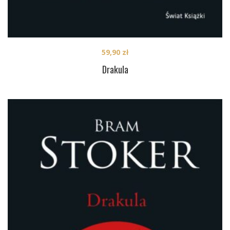
59,90
zł
Drakula