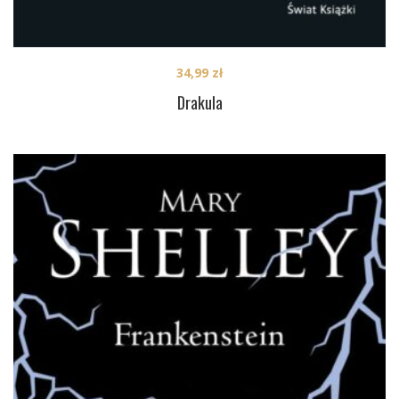
34,99
zł
Drakula