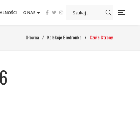
ALNOŚCI
O NAS
Główna
/
Kolekcje Biedronka
/
Czułe Strony
26