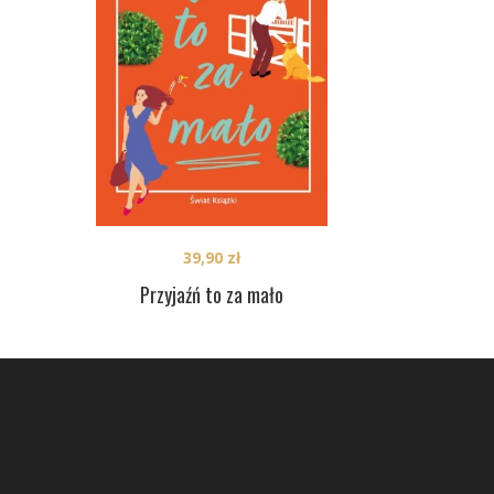
39,90
zł
Przyjaźń to za mało