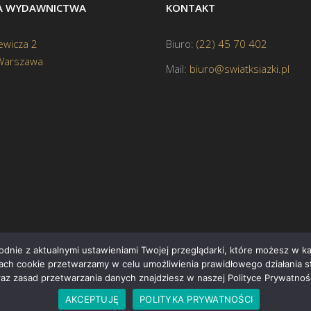
BA WYDAWNICTWA
KONTAKT
ewicza 2
Biuro:
(22) 45 70 402
Warszawa
Mail:
biuro@swiatksiazki.pl
godnie z aktualnymi ustawieniami Twojej przeglądarki, które możesz w 
ikach cookie przetwarzamy w celu umożliwienia prawidłowego działania s
Cop
raz zasad przetwarzania danych znajdziesz w naszej Polityce Prywatnośc
AKCEPTUJĘ
POLITYKA PRYWATNOŚCI