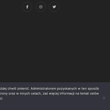
każdej chwili zmienić. Administratorem pozyskanych w ten sposób
trony oraz w innych celach, zaś więcej informacji na temat celów
yright © 2015 Świat Książki. Wszelkie prawa zastrzeżone
i.