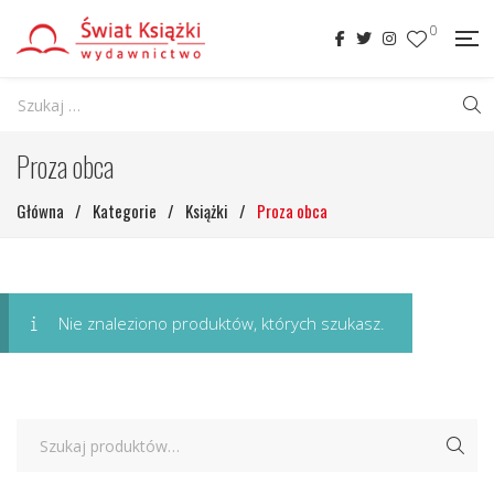
0
Proza obca
Główna
/
Kategorie
/
Książki
/
Proza obca
Nie znaleziono produktów, których szukasz.