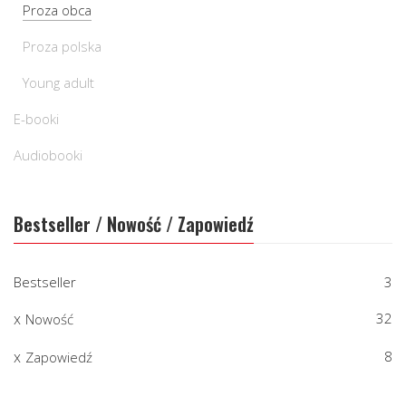
Proza obca
Proza polska
Young adult
E-booki
Audiobooki
Bestseller / Nowość / Zapowiedź
Bestseller
3
32
Nowość
8
Zapowiedź