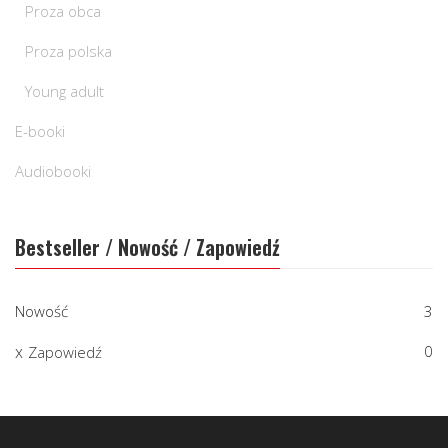
Proza obca
Proza polska
Young adult
E-booki
Audiobooki
Bestseller / Nowość / Zapowiedź
Nowość
3
0
Zapowiedź