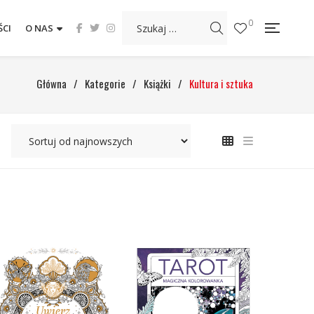
0
CI
O NAS
Główna
/
Kategorie
/
Książki
/
Kultura i sztuka