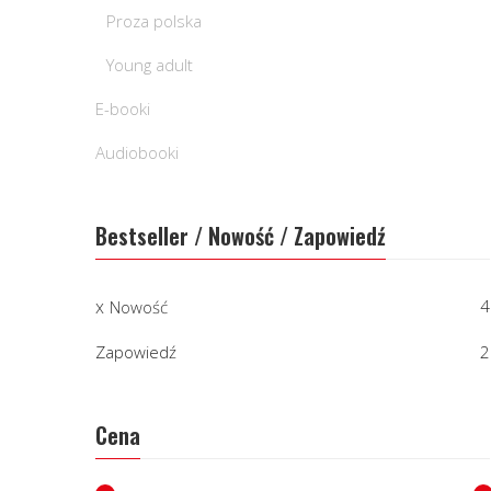
Proza polska
Young adult
E-booki
Audiobooki
Bestseller / Nowość / Zapowiedź
4
Nowość
Zapowiedź
2
Cena