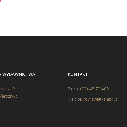
BA WYDAWNICTWA
KONTAKT
ewicza 2
Biuro:
(22) 45 70 402
Warszawa
Mail:
biuro@swiatksiazki.pl