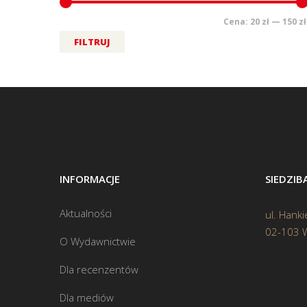
Cena:
20 zł
—
150 zł
FILTRUJ
INFORMACJE
SIEDZI
Aktualności
ul. Hanki
02-103 
O Wydawnictwie
Dla recenzentów
Dla mediów