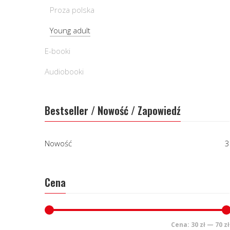
Proza polska
Young adult
E-booki
Audiobooki
Bestseller / Nowość / Zapowiedź
Nowość
3
Cena
Cena:
30 zł
—
70 zł