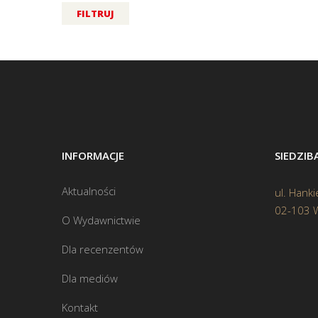
FILTRUJ
INFORMACJE
SIEDZI
Aktualności
ul. Hanki
02-103 
O Wydawnictwie
Dla recenzentów
Dla mediów
Kontakt