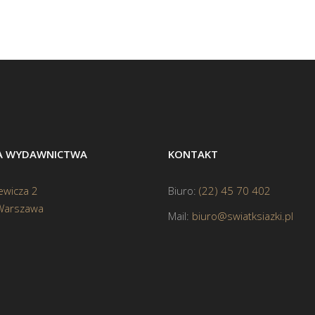
BA WYDAWNICTWA
KONTAKT
ewicza 2
Biuro:
(22) 45 70 402
Warszawa
Mail:
biuro@swiatksiazki.pl