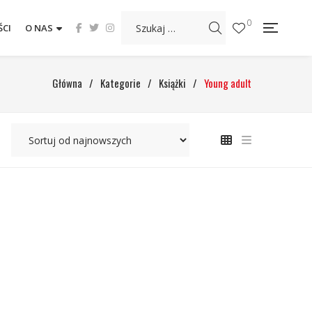
0
CI
O NAS
Główna
/
Kategorie
/
Książki
/
Young adult