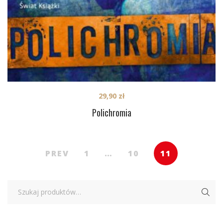
29,90
zł
Polichromia
PREV
1
…
10
11