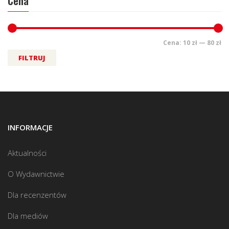
Cena
Cena:
10 zł
—
80 zł
FILTRUJ
INFORMACJE
Aktualności
O Wydawnictwie
Dla recenzentów
Dla mediów