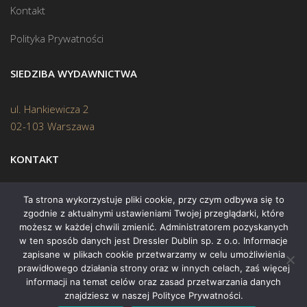
Kontakt
Polityka Prywatności
SIEDZIBA WYDAWNICTWA
ul. Hankiewicza 2
02-103 Warszawa
KONTAKT
Biuro:
(22) 45 70 402
Ta strona wykorzystuje pliki cookie, przy czym odbywa się to
zgodnie z aktualnymi ustawieniami Twojej przeglądarki, które
Mail:
biuro@swiatksiazki.pl
możesz w każdej chwili zmienić. Administratorem pozyskanych
w ten sposób danych jest Dressler Dublin sp. z o.o. Informacje
zapisane w plikach cookie przetwarzamy w celu umożliwienia
prawidłowego działania strony oraz w innych celach, zaś więcej
informacji na temat celów oraz zasad przetwarzania danych
znajdziesz w naszej Polityce Prywatności.
Copyright © 2015 Świat Książki. Wszelkie prawa zastrzeżone