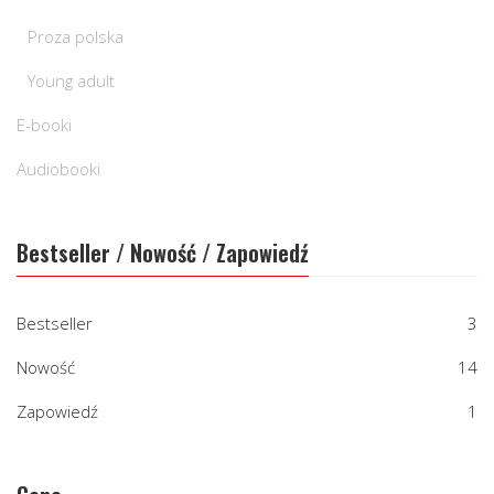
Proza polska
Young adult
E-booki
Audiobooki
Bestseller / Nowość / Zapowiedź
Bestseller
3
Nowość
14
Zapowiedź
1