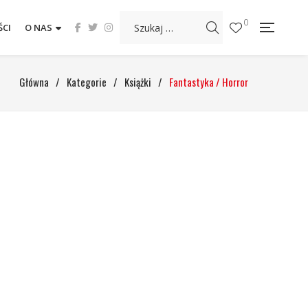
0
CI
O NAS
Główna
/
Kategorie
/
Książki
/
Fantastyka / Horror