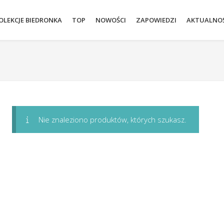
OLEKCJE BIEDRONKA
TOP
NOWOŚCI
ZAPOWIEDZI
AKTUALNOŚ
Nie znaleziono produktów, których szukasz.