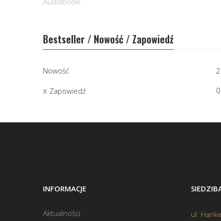
Audiobooki
Bestseller / Nowość / Zapowiedź
Nowość
2
0
Zapowiedź
INFORMACJE
SIEDZI
Aktualności
ul. Hanki