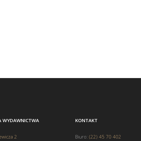
BA WYDAWNICTWA
KONTAKT
ewicza 2
Biuro:
(22) 45 70 402